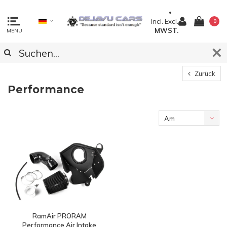
Incl.
Excl.
0
MWST.
MENU
Zurück
Performance
Am
meisten
angesehen
RamAir PRORAM
Performance Air Intake