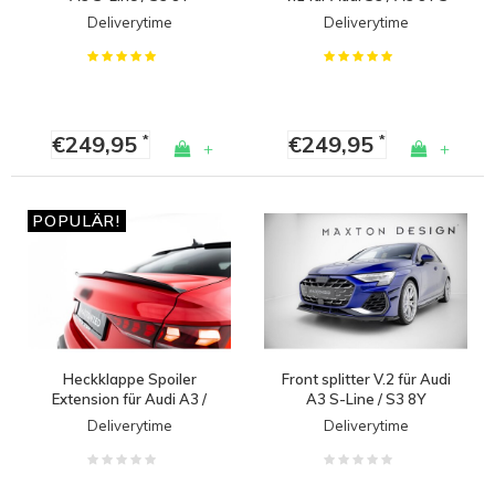
Sedan/Sportback
line Sedan/Sportback
Deliverytime
Deliverytime
€249,95
€249,95
*
*
+
+
POPULÄR!
Heckklappe Spoiler
Front splitter V.2 für Audi
Extension für Audi A3 /
A3 S-Line / S3 8Y
A3 S line / S3 / RS3
Sedan/Sportback
Deliverytime
Deliverytime
Limousine