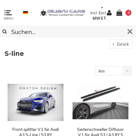
Incl.
Excl.
0
MWST.
MENU
Zurück
S-line
Am
meisten
angesehen
Front splitter V.1 für Audi
Seitenschweller Diffusor
A3 S-Line / S3 8Y
V.1 für Audi S3 / A3 8Y S