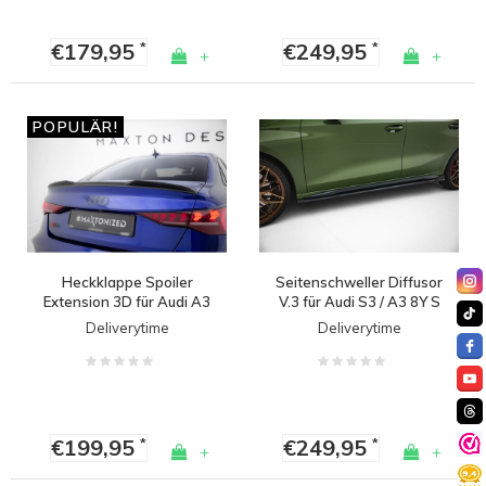
€179,95
€249,95
*
*
+
+
POPULÄR!
Heckklappe Spoiler
Seitenschweller Diffusor
Extension 3D für Audi A3
V.3 für Audi S3 / A3 8Y S
/ A3 S line / S3 / RS3
line Sedan/Sportback
Deliverytime
Deliverytime
Limousine
€199,95
€249,95
*
*
+
+