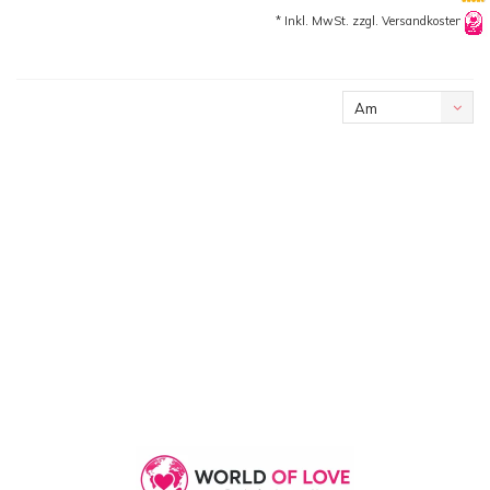
* Inkl. MwSt. zzgl.
Versandkosten
Am
meisten
angesehen