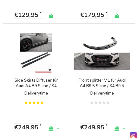
€129,95
€179,95
*
*
+
+
Side Skirts Diffuser für
Front splitter V.1 für Audi
Audi A4 B9 S line / S4
A4 B9.5 S line / S4 B9.5
Facelift
Deliverytime
Deliverytime
€249,95
€249,95
*
*
+
+