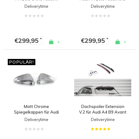
line / S4
Deliverytime
Deliverytime
€299,95
€299,95
*
*
+
+
POPULÄR!
Matt Chrome
Dachspoiler Extension
Spiegelkappen für Audi
V.2 für Audi A4 B9 Avant
A4 B9 8W, S4, S line &
S line / S4
Deliverytime
Deliverytime
A5 B9 F5, S5, S line