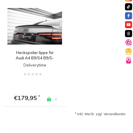
Heckspoiler lippe für
Audi A4 B9/S4 B9/S-
line/Competition Sedan
Deliverytime
€179,95
*
+
* Inkl. MwSt. zzgl.
Versandkosten