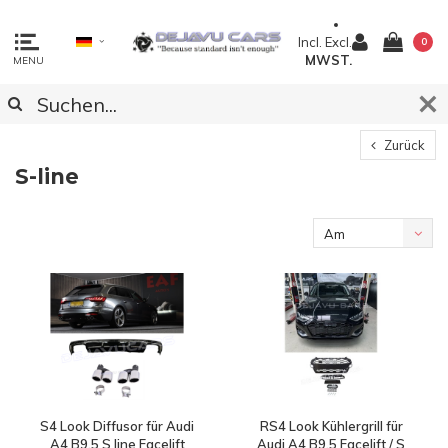
Incl.
Excl.
0
MWST.
MENU
Zurück
S-line
Am
meisten
angesehen
S4 Look Diffusor für Audi
RS4 Look Kühlergrill für
A4 B9.5 S line Facelift
Audi A4 B9.5 Facelift / S