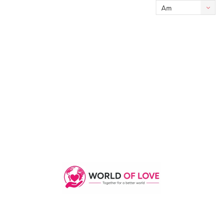
Am
meisten
angesehen