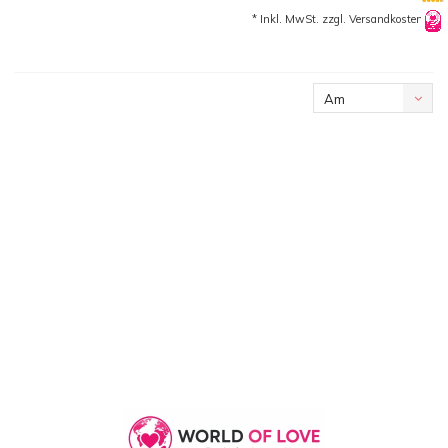
* Inkl. MwSt. zzgl.
Versandkosten
Am
meisten
angesehen