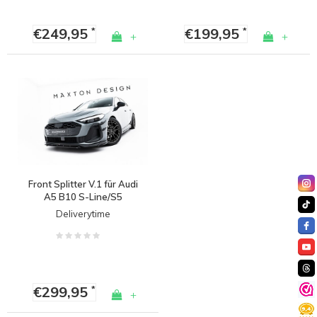
€249,95
€199,95
*
*
+
+
Front Splitter V.1 für Audi
A5 B10 S-Line/S5
Sedan/Avant
Deliverytime
€299,95
*
+