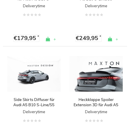
Line/S5 Sedan
Sedan/Avant
Deliverytime
Deliverytime
€179,95
€249,95
*
*
+
+
Side Skirts Diffuser für
Heckklappe Spoiler
Audi A5 B10 S-Line/S5
Extension 3D für Audi A5
Sedan/Avant
B10 S-Line / S5 Sedan
Deliverytime
Deliverytime