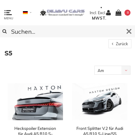
Incl.
Excl.
0
MWST.
MENU
Zurück
S5
Am
meisten
angesehen
Heckspoiler Extension
Front Splitter V.2 für Audi
für Audi A5 B10 S-
A5 B10 S-Line/S5