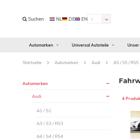
Suchen
NL
DE
EN
€
Automarken
Universal Autoteile
Unser
Startseite
Automarken
Audi
A5 / S5 / RS5
Fahrw
Automarken
Audi
4 Produk
A1 / S1
A3 / S3 / RS3
A4 / S4 / RS4