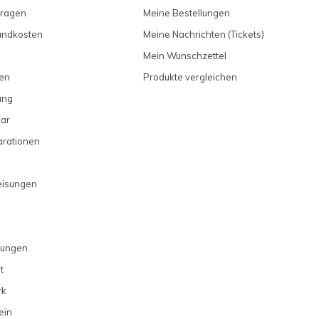
Fragen
Meine Bestellungen
sandkosten
Meine Nachrichten (Tickets)
Mein Wunschzettel
en
Produkte vergleichen
ung
ar
arationen
eisungen
gungen
t
rk
ein