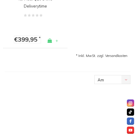
Deliverytime
€399,95
*
+
* Inkl. MwSt. zzgl.
Versandkosten
Am
meisten
angesehen