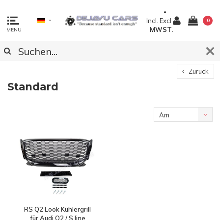
Incl.
Excl.
0
MWST.
MENU
Zurück
Standard
Am
meisten
angesehen
RS Q2 Look Kühlergrill
für Audi Q2 / S line