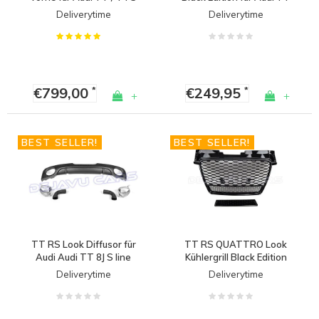
(2006-2014) MK2
8J / TTS / TTRS
Deliverytime
Deliverytime
€799,00
€249,95
*
*
+
+
BEST SELLER!
BEST SELLER!
TT RS Look Diffusor für
TT RS QUATTRO Look
Audi Audi TT 8J S line
Kühlergrill Black Edition
(2006-2014) MK2
für Audi TT 8J / TTS /
Deliverytime
Deliverytime
TTRS