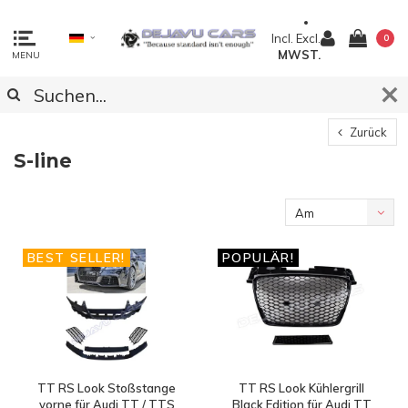
Incl.
Excl.
0
MWST.
MENU
Zurück
S-line
Am
meisten
BEST SELLER!
POPULÄR!
angesehen
TT RS Look Stoßstange
TT RS Look Kühlergrill
vorne für Audi TT / TTS
Black Edition für Audi TT