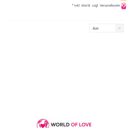
* Inkl. MwSt. zzgl.
Versandkosten
Am
meisten
angesehen