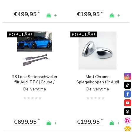
€499,95
€199,95
*
*
+
+
POPULÄR!
POPULÄR!
RS Look Seitenschweller
Matt Chrome
für Audi TT 8J Coupe /
Spiegelkappen für Audi
Cabrio
TT 8J
Deliverytime
Deliverytime
€699,95
€199,95
*
*
+
+