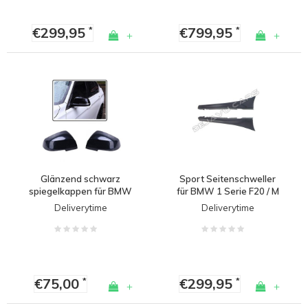
€299,95
€799,95
*
*
+
+
Glänzend schwarz
Sport Seitenschweller
spiegelkappen für BMW
für BMW 1 Serie F20 / M
F20 F21 F22 F23 F87 F30
Paket
Deliverytime
Deliverytime
F31 F32 F33 F36 E84
€75,00
€299,95
*
*
+
+