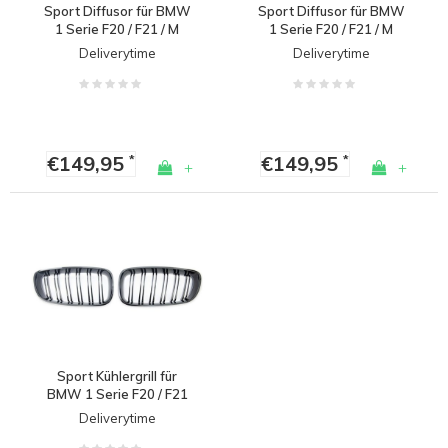
Sport Diffusor für BMW
Sport Diffusor für BMW
1 Serie F20 / F21 / M
1 Serie F20 / F21 / M
Paket (Facelift 2015-
Paket (Facelift 2015-
Deliverytime
Deliverytime
2019)
2019)
€149,95
€149,95
*
*
+
+
Sport Kühlergrill für
BMW 1 Serie F20 / F21
LCI
Deliverytime