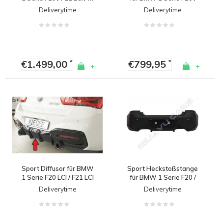
Paket
F21 LCI / M Paket
Deliverytime
Deliverytime
€1.499,00
€799,95
*
*
+
+
Sport Diffusor für BMW
Sport Heckstoßstange
1 Serie F20 LCI / F21 LCI
für BMW 1 Serie F20 /
F21 LCI / M Paket
Deliverytime
Deliverytime