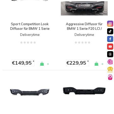
Sport Competition Look
Aggressive Diffusor für
Diffusor für BMW 1 Serie
BMW 1 Serie F20 LCI /
F20 / F21 / M Paket
F21 LCI
Deliverytime
Deliverytime
(Facelift 2015-2019)
€149,95
€229,95
*
*
+
+