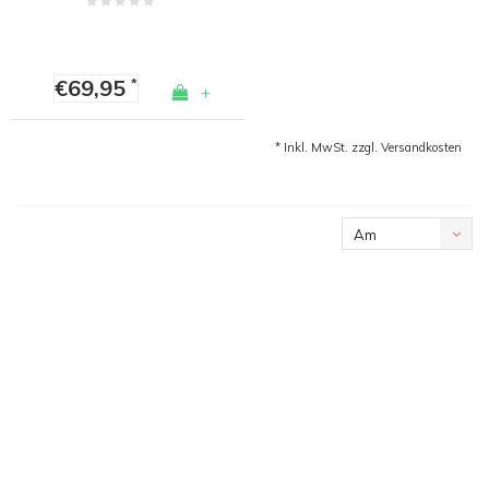
€69,95
*
+
* Inkl. MwSt. zzgl.
Versandkosten
Am
meisten
angesehen