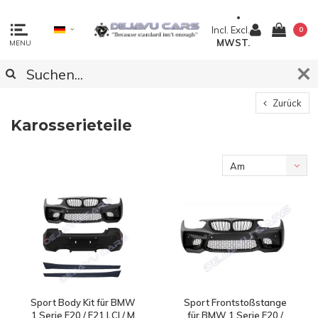
Incl.
Excl.
0
MWST.
MENU
Zurück
Karosserieteile
Am
meisten
angesehen
Sport Body Kit für BMW
Sport Frontstoßstange
1 Serie F20 / F21 LCI / M
für BMW 1 Serie F20 /