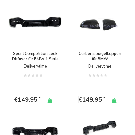
Sport Competition Look
Carbon spiegelkappen
Diffusor für BMW 1 Serie
für BMW
F20 / F21 / M Paket
F20/F21/F22/F23/F30/F31/F32/
Deliverytime
Deliverytime
(Facelift 2015-2019)
E84/ i3
€149,95
€149,95
*
*
+
+