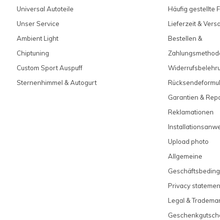
Universal Autoteile
Häufig gestellte 
Unser Service
Lieferzeit & Ver
Ambient Light
Bestellen &
Chiptuning
Zahlungsmethod
Custom Sport Auspuff
Widerrufsbelehr
Sternenhimmel & Autogurt
Rücksendeformul
Garantien & Rep
Reklamationen
Installationsanw
Upload photo
Allgemeine
Geschäftsbedin
Privacy statemen
Legal & Tradema
Geschenkgutsch