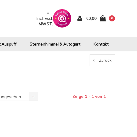
Incl.
Excl.
€0,00
0
MWST.
 Auspuff
Sternenhimmel & Autogurt
Kontakt
Zurück
Zeige 1 - 1 von 1
 angesehen