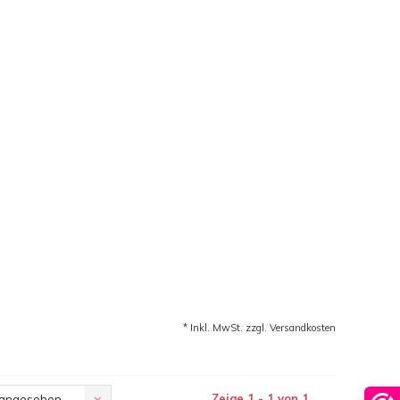
* Inkl. MwSt. zzgl.
Versandkosten
Zeige 1 - 1 von 1
 angesehen