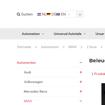
Suchen
NL
DE
EN
€
Automarken
Universal Autoteile
Unser
Startseite
Automarken
BMW
2 Serie
Beleu
Automarken
Audi
1 Produk
Volkswagen
Mercedes Benz
BMW