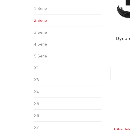
1 Serie
2 Serie
3 Serie
Dynam
4 Serie
5 Serie
X1
X3
X4
X5
X6
X7
1 Produk