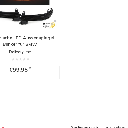
ische LED Aussenspiegel
Blinker für BMW
Deliverytime
€99,95
*
te
Sortieren nach:
Am meisten