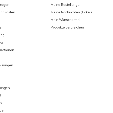
Fragen
Meine Bestellungen
sandkosten
Meine Nachrichten (Tickets)
Mein Wunschzettel
en
Produkte vergleichen
ung
ar
arationen
eisungen
gungen
t
rk
ein