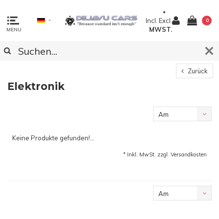
Incl.
Excl.
0
MWST.
MENU
Zurück
Elektronik
Am
meisten
Keine Produkte gefunden!...
angesehen
* Inkl. MwSt. zzgl.
Versandkosten
Am
meisten