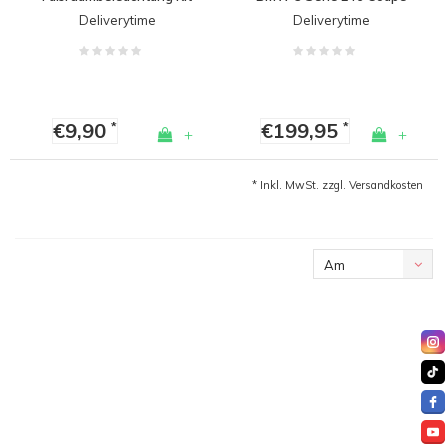
Weiß für BMW
Deliverytime
Deliverytime
€9,90
€199,95
*
*
+
+
* Inkl. MwSt. zzgl.
Versandkosten
Am
meisten
angesehen