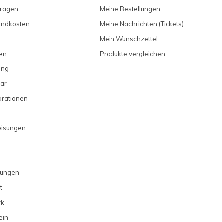
Fragen
Meine Bestellungen
sandkosten
Meine Nachrichten (Tickets)
Mein Wunschzettel
en
Produkte vergleichen
ung
ar
arationen
eisungen
gungen
t
rk
ein