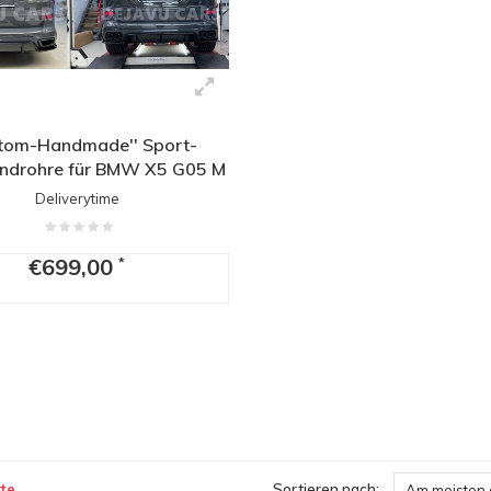
stom-Handmade'' Sport-
ndrohre für BMW X5 G05 M
Tech
Deliverytime
€699,00
*
te
Sortieren nach:
Am meisten