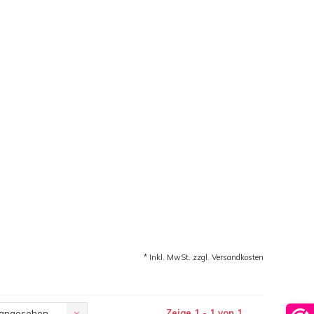
* Inkl. MwSt. zzgl.
Versandkosten
Zeige 1 - 1 von 1
 angesehen