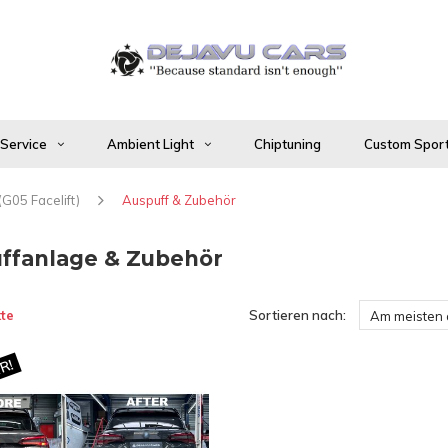
 Service
Ambient Light
Chiptuning
Custom Sport
(G05 Facelift)
Auspuff & Zubehör
ffanlage & Zubehör
te
Sortieren nach:
Am meisten
R!