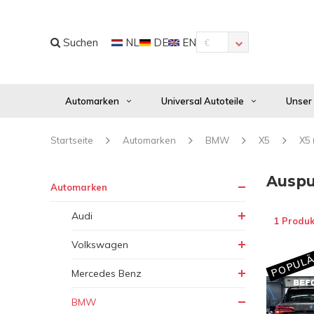
Suchen
NL
DE
EN
€
Automarken
Universal Autoteile
Unser
Startseite
Automarken
BMW
X5
X5 
Auspu
Automarken
Audi
1 Produk
Volkswagen
POPULÄ
Mercedes Benz
BMW