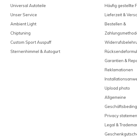
Universal Autoteile
Häufig gestellte 
Unser Service
Lieferzeit & Ver
Ambient Light
Bestellen &
Chiptuning
Zahlungsmethod
Custom Sport Auspuff
Widerrufsbelehr
Sternenhimmel & Autogurt
Rücksendeformul
Garantien & Rep
Reklamationen
Installationsanw
Upload photo
Allgemeine
Geschäftsbedin
Privacy statemen
Legal & Tradema
Geschenkgutsch