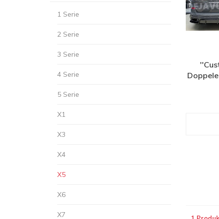
1 Serie
2 Serie
3 Serie
''Cu
4 Serie
Doppele
5 Serie
X1
X3
X4
X5
X6
X7
1 Produk