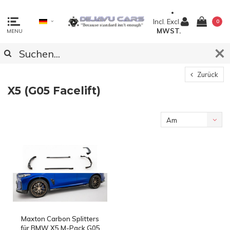
Incl.
Excl.
0
MWST.
MENU
Zurück
X5 (G05 Facelift)
Am
meisten
angesehen
Maxton Carbon Splitters
für BMW X5 M-Pack G05