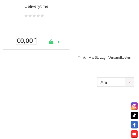
Facelift
Deliverytime
€0,00
*
+
* Inkl. MwSt. zzgl.
Versandkosten
Am
meisten
angesehen