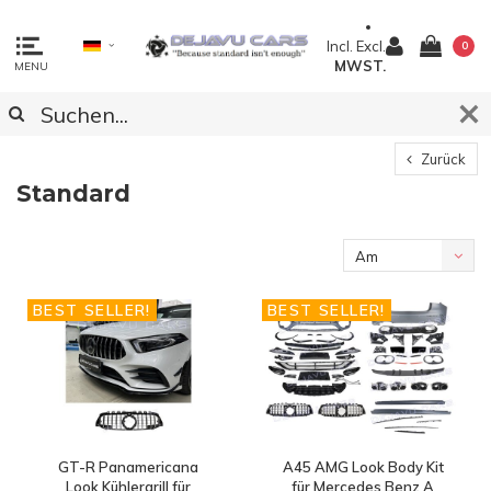
Incl.
Excl.
0
MWST.
MENU
Zurück
Standard
Am
meisten
BEST SELLER!
BEST SELLER!
angesehen
GT-R Panamericana
A45 AMG Look Body Kit
Look Kühlergrill für
für Mercedes Benz A