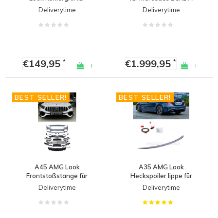
Mercedes Benz A-
Klasse V177 Limousine
Deliverytime
Deliverytime
Klasse W177 / V177
€149,95
€1.999,95
*
*
+
+
BEST SELLER!
BEST SELLER!
A45 AMG Look
A35 AMG Look
Frontstoßstange für
Heckspoiler lippe für
Mercedes Benz A Klasse
Mercedes Benz A-
Deliverytime
Deliverytime
W177 Hatchback &
Klasse V177 Limousine
V177 Limousine