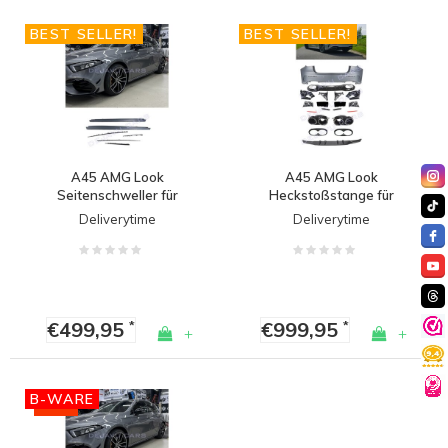
BEST SELLER!
BEST SELLER!
A45 AMG Look
A45 AMG Look
Seitenschweller für
Heckstoßstange für
Mercedes Benz A Klasse
Mercedes Benz A Klasse
Deliverytime
Deliverytime
W177 Hatchback &
V177 Limousine
V177 Limousine
€499,95
€999,95
*
*
+
+
B-WARE
-20%