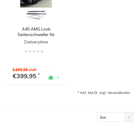
A45 AMG Look
Seitenschweller für
Mercedes Benz A Klasse
Deliverytime
W177 Hatchback &
V177 Limousine - (B-
WARE)
€499,95
UVP
€399,95
*
+
* Inkl. MwSt. zzgl.
Versandkosten
Am
meisten
angesehen