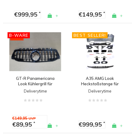
€999,95
€149,95
*
*
+
+
B-WARE
BEST SELLER!
-40%
GT-R Panamericana
A35 AMG Look
Look Kühlergrill für
Heckstoßstange für
Mercedes Benz A-
Mercedes Benz A Klasse
Deliverytime
Deliverytime
Klasse W177 / V177 -
V177 Limousine
(B-WARE)
€149,95
UVP
€89,95
€999,95
*
*
+
+