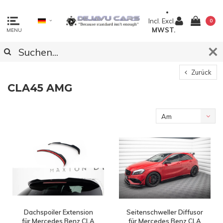
Incl.
Excl.
0
MWST.
MENU
Zurück
CLA45 AMG
Am
meisten
angesehen
Dachspoiler Extension
Seitenschweller Diffusor
für Mercedes Benz CLA
für Mercedes Benz CLA