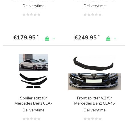
Shooting Brake X117 45
Klasse C117 X117 AMG
Deliverytime
Deliverytime
AMG / AMG Line
Line / CLA 45 AMG & A
Klasse W176 AMG Line /
A45 AMG
€179,95
€249,95
*
*
+
+
Spoiler satz für
Front splitter V.2 für
Mercedes Benz CLA-
Mercedes Benz CLA45
Klasse W117 / C117
AMG C117 (PREFACE)
Deliverytime
Deliverytime