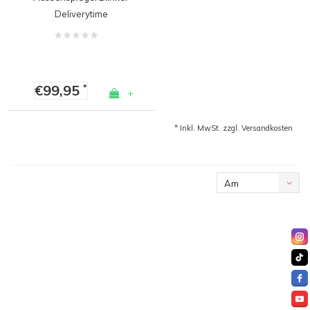
für Mercedes Benz
Deliverytime
W205 W213 W222
€99,95
*
+
* Inkl. MwSt. zzgl.
Versandkosten
Am
meisten
angesehen