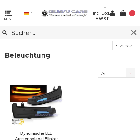
Incl.
Excl.
0
MWST.
MENU
Zurück
Beleuchtung
Am
meisten
angesehen
Dynamische LED
Aussenspiegel Blinker