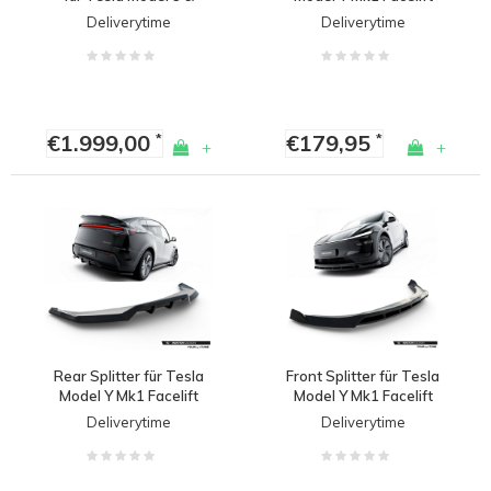
Model Y
Premium
Deliverytime
Deliverytime
€1.999,00
€179,95
*
*
+
+
Rear Splitter für Tesla
Front Splitter für Tesla
Model Y Mk1 Facelift
Model Y Mk1 Facelift
Premium
Premium
Deliverytime
Deliverytime