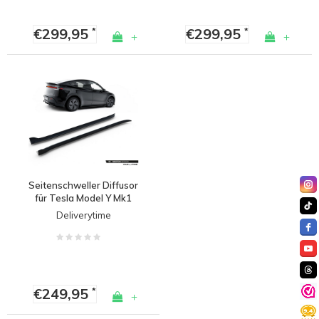
€299,95
€299,95
*
*
+
+
Seitenschweller Diffusor
für Tesla Model Y Mk1
Facelift Premium
Deliverytime
€249,95
*
+