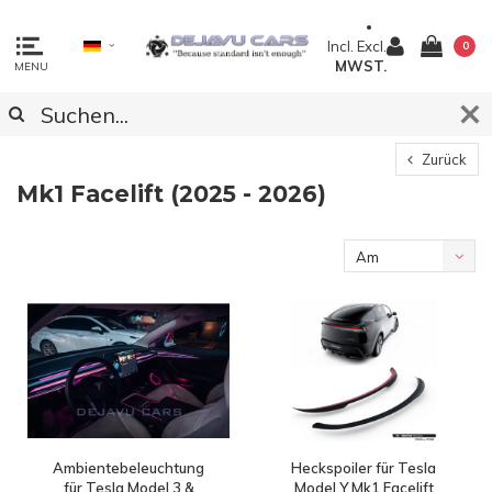
Incl.
Excl.
0
MWST.
MENU
Zurück
Mk1 Facelift (2025 - 2026)
Am
meisten
angesehen
Ambientebeleuchtung
Heckspoiler für Tesla
für Tesla Model 3 &
Model Y Mk1 Facelift