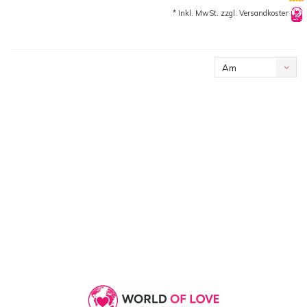
* Inkl. MwSt. zzgl.
Versandkosten
Am
meisten
angesehen