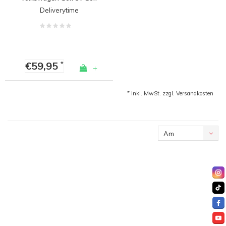
6 / EOS / Jetta / Scirocco
Deliverytime
€59,95
*
+
* Inkl. MwSt. zzgl.
Versandkosten
Am
meisten
angesehen