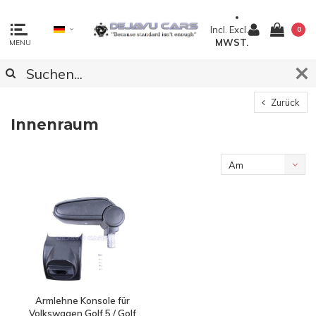
Incl.
Excl.
0
MWST.
MENU
Zurück
Innenraum
Am
meisten
angesehen
Armlehne Konsole für
Volkswagen Golf 5 / Golf