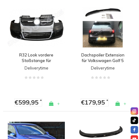
R32 Look vordere
Dachspoiler Extension
Stoßstange für
für Volkswagen Golf 5
Volkswagen Golf 5
GTI / R32
Deliverytime
Deliverytime
€599,95
€179,95
*
*
+
+