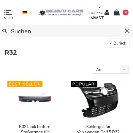
Incl.
Excl.
0
MWST.
MENU
Zurück
R32
Am
meisten
BEST SELLER!
POPULÄR!
angesehen
R32 Look hintere
Kühlergrill für
Stoßstange für
Volkswagen Golf 5 R32