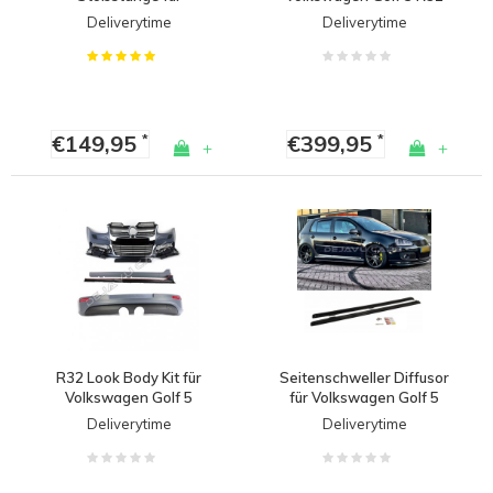
Volkswagen Golf 5 / GTI
Deliverytime
Deliverytime
/ R32
€149,95
€399,95
*
*
+
+
R32 Look Body Kit für
Seitenschweller Diffusor
Volkswagen Golf 5
für Volkswagen Golf 5
GTI / R32
Deliverytime
Deliverytime