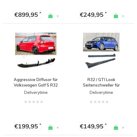
€899,95
€249,95
*
*
+
+
Aggressive Diffusor für
R32 / GTI Look
Volkswagen Golf 5 R32
Seitenschweller für
Volkswagen Golf 5
Deliverytime
Deliverytime
€199,95
€149,95
*
*
+
+