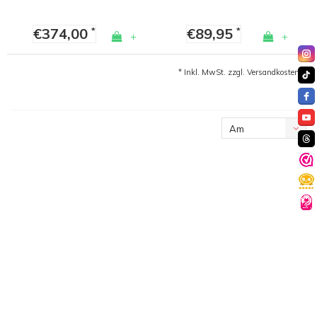
€374,00
€89,95
*
*
+
+
* Inkl. MwSt. zzgl.
Versandkosten
Am
meisten
angesehen