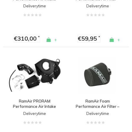
– VAG 1.2 / 1.4 TSI
60mm / 63mm / 70mm /
Deliverytime
Deliverytime
(EA211) – Audi /
76mm
Volkswagen / Seat /
Skoda
€310,00
€59,95
*
*
+
+
RamAir PRORAM
RamAir Foam
Performance Air Intake
Performance Air Filter –
– VAG 2.0 TSI / 2.0 TFSI
70mm
Deliverytime
Deliverytime
– Audi / Volkswagen /
Seat / Skoda / Cupra