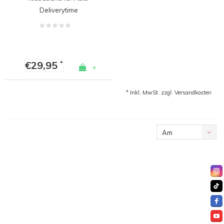
Tuning & Spoilers
Deliverytime
€29,95
*
+
* Inkl. MwSt. zzgl.
Versandkosten
Am
meisten
angesehen