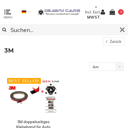
Incl.
Excl.
0
MWST.
MENU
Zurück
3M
Am
meisten
BEST SELLER!
angesehen
3M doppelseitiges
Klebeband für Auto