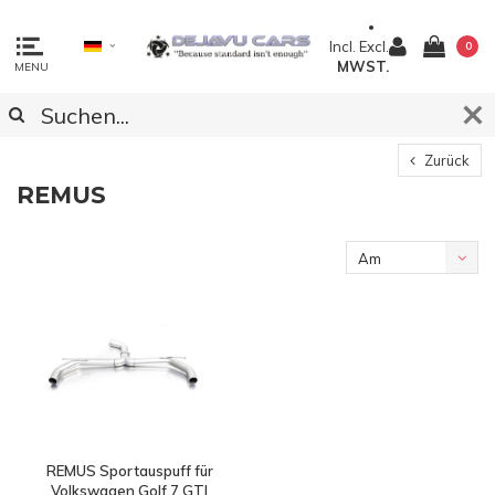
Incl.
Excl.
0
MWST.
MENU
Zurück
REMUS
Am
meisten
angesehen
REMUS Sportauspuff für
Volkswagen Golf 7 GTI