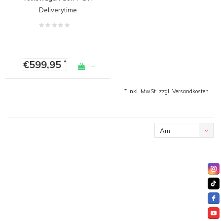
Deliverytime
€599,95
*
+
* Inkl. MwSt. zzgl.
Versandkosten
Am
meisten
angesehen