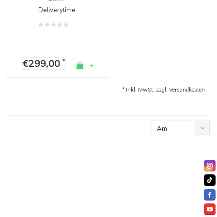
Deliverytime
€299,00
*
+
* Inkl. MwSt. zzgl.
Versandkosten
Am
meisten
angesehen