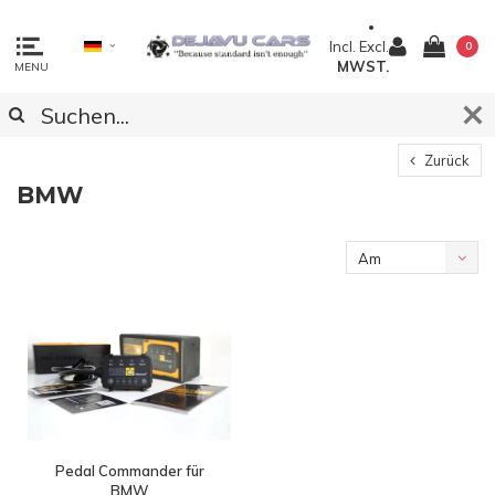
Incl.
Excl.
0
MWST.
MENU
Zurück
BMW
Am
meisten
angesehen
Pedal Commander für
BMW