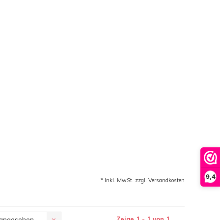
9,4
* Inkl. MwSt. zzgl.
Versandkosten
Zeige 1 - 1 von 1
 angesehen