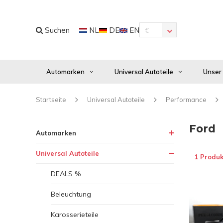
Suchen
NL
DE
EN
€
Automarken
Universal Autoteile
Unser
Startseite
Universal Autoteile
Performance
Ford
Automarken
Universal Autoteile
1 Produk
DEALS %
Beleuchtung
Karosserieteile