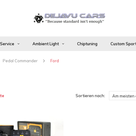
 Service
Ambient Light
Chiptuning
Custom Sport
Pedal Commander
Ford
te
Sortieren nach:
Am meisten