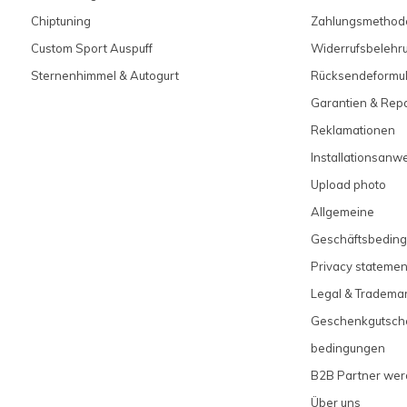
Chiptuning
Zahlungsmethod
Custom Sport Auspuff
Widerrufsbelehr
Sternenhimmel & Autogurt
Rücksendeformul
Garantien & Rep
Reklamationen
Installationsanw
Upload photo
Allgemeine
Geschäftsbedin
Privacy statemen
Legal & Tradema
Geschenkgutsch
bedingungen
B2B Partner we
Über uns