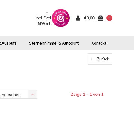
Incl.
Excl.
€0,00
0
MWST.
 Auspuff
Sternenhimmel & Autogurt
Kontakt
Zurück
Zeige 1 - 1 von 1
 angesehen