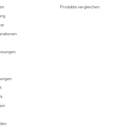
en
Produkte vergleichen
ung
ar
arationen
eisungen
gungen
t
rk
ein
rden