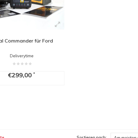
al Commander für Ford
Deliverytime
€299,00
*
te
Sortieren nach:
Am meisten