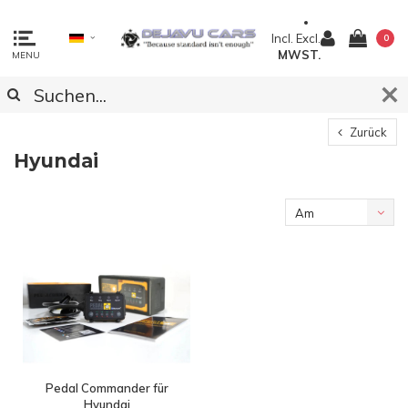
Incl.
Excl.
0
MWST.
MENU
Zurück
Hyundai
Am
meisten
angesehen
Pedal Commander für
Hyundai