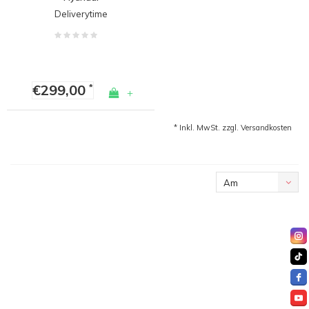
Deliverytime
€299,00
*
+
* Inkl. MwSt. zzgl.
Versandkosten
Am
meisten
angesehen