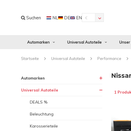
Suchen
NL
DE
EN
€
Automarken
Universal Autoteile
Unser
Startseite
Universal Autoteile
Performance
Nissa
Automarken
Universal Autoteile
1 Produk
DEALS %
Beleuchtung
Karosserieteile