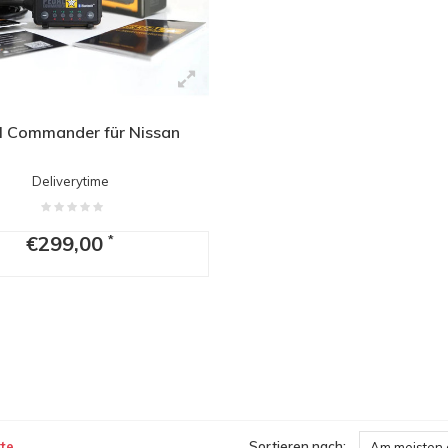
l Commander für Nissan
Deliverytime
€299,00
*
te
Sortieren nach:
Am meisten