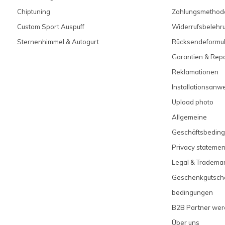
Chiptuning
Zahlungsmethod
Custom Sport Auspuff
Widerrufsbelehr
Sternenhimmel & Autogurt
Rücksendeformul
Garantien & Rep
Reklamationen
Installationsanw
Upload photo
Allgemeine
Geschäftsbedin
Privacy statemen
Legal & Tradema
Geschenkgutsch
bedingungen
B2B Partner we
Über uns