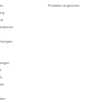
en
Produkte vergleichen
ung
ar
arationen
eisungen
gungen
t
rk
ein
rden