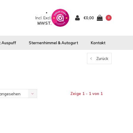
Incl.
Excl.
€0,00
0
MWST.
 Auspuff
Sternenhimmel & Autogurt
Kontakt
Zurück
Zeige 1 - 1 von 1
 angesehen