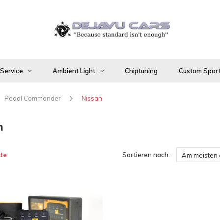
 Service
Ambient Light
Chiptuning
Custom Sport
Pedal Commander
Nissan
n
te
Sortieren nach:
Am meisten