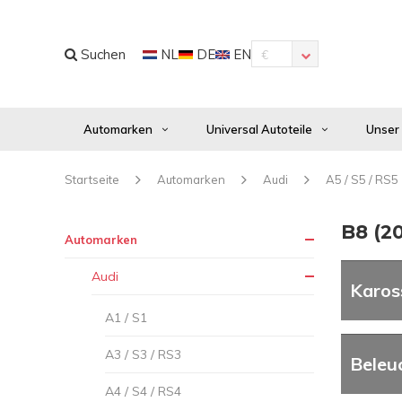
Suchen
NL
DE
EN
€
Automarken
Universal Autoteile
Unser
Startseite
Automarken
Audi
A5 / S5 / RS5
B8 (20
Automarken
Audi
Kaross
A1 / S1
A3 / S3 / RS3
Beleu
A4 / S4 / RS4