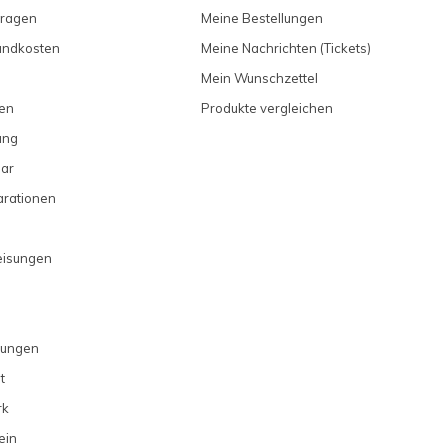
Fragen
Meine Bestellungen
sandkosten
Meine Nachrichten (Tickets)
Mein Wunschzettel
en
Produkte vergleichen
ung
ar
arationen
eisungen
gungen
t
rk
ein