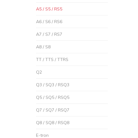
A5 / S5 / RS5
A6 / S6 / RS6
A7 / S7 / RS7
A8 / S8
TT / TTS / TTRS
Q2
Q3 / SQ3 / RSQ3
Q5 / SQ5 / RSQ5
Q7 / SQ7 / RSQ7
Q8 / SQ8 / RSQ8
E-tron