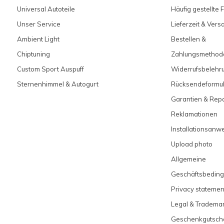
Universal Autoteile
Häufig gestellte 
Unser Service
Lieferzeit & Ver
Ambient Light
Bestellen &
Chiptuning
Zahlungsmethod
Custom Sport Auspuff
Widerrufsbelehr
Sternenhimmel & Autogurt
Rücksendeformul
Garantien & Rep
Reklamationen
Installationsanw
Upload photo
Allgemeine
Geschäftsbedin
Privacy statemen
Legal & Tradema
Geschenkgutsch