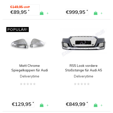
€149,95
UVP
€89,95
€999,95
*
*
+
+
POPULÄR!
Matt Chrome
RS5 Look vordere
Spiegelkappen für Audi
Stoßstange für Audi A5
A4 B9 8W, S4, S line &
B9 F5
Deliverytime
Deliverytime
A5 B9 F5, S5, S line
€129,95
€849,99
*
*
+
+