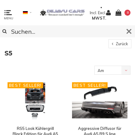
Incl.
Excl.
0
MWST.
MENU
Zurück
S5
Am
meisten
BEST SELLER!
BEST SELLER!
angesehen
RS5 Look Kühlergrill
Aggressive Diffusor für
Black Edition für Audi A5
Audi A5 B9 S line