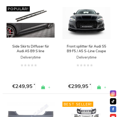
POPULÄR!
Side Skirts Diffuser für
Front splitter für Audi S5
Audi A5 B9 S line
B9 F5 / A5 S-Line Coupe
Sportback / S5 B9
/ Sportback
Deliverytime
Deliverytime
Sportback
€249,95
€299,95
*
*
+
+
BEST SELLER!