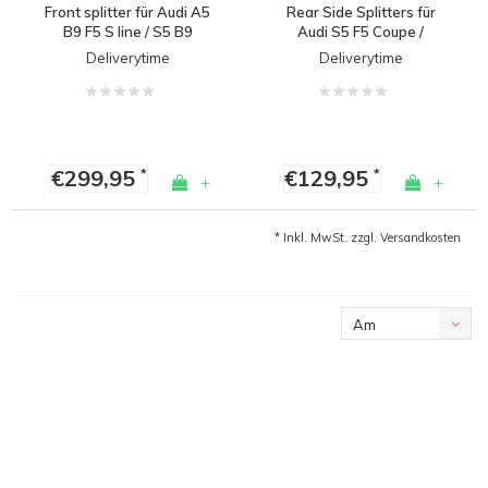
Front splitter für Audi A5
Rear Side Splitters für
B9 F5 S line / S5 B9
Audi S5 F5 Coupe /
Sportback
Deliverytime
Deliverytime
€299,95
€129,95
*
*
+
+
* Inkl. MwSt. zzgl.
Versandkosten
Am
meisten
angesehen