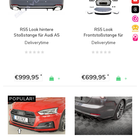
RS5 Look hintere
RS5 Look
Stoßstange für Audi A5
Frontstoßstange für
B9 F5
Audi A5 B9 F5 / S line /
Deliverytime
Deliverytime
S5
€999,95
€699,95
*
*
+
+
POPULÄR!