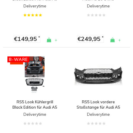
B9 / S line / S5
Sportback / Coupe
Deliverytime
Deliverytime
€149,95
€249,95
*
*
+
+
B-WARE
-40%
RS5 Look Kühlergrill
RS5 Look vordere
Black Edition für Audi A5
Stoßstange für Audi A5
B9 - (B-WARE)
B9 F5
Deliverytime
Deliverytime