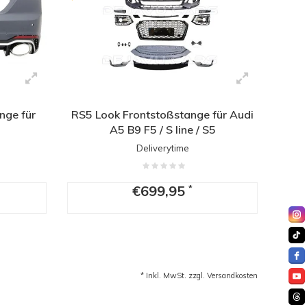
nge für
RS5 Look Frontstoßstange für Audi
A5 B9 F5 / S line / S5
Deliverytime
€699,95
*
* Inkl. MwSt. zzgl.
Versandkosten