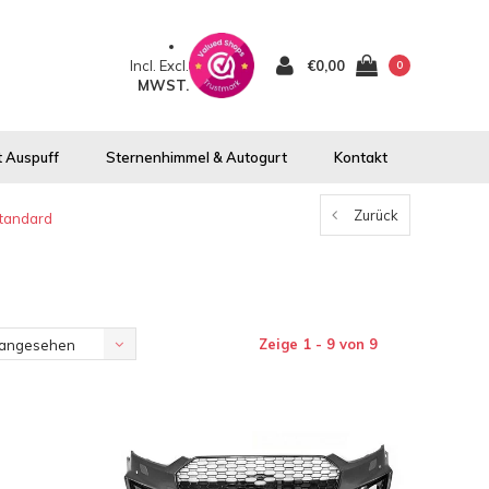
Incl.
Excl.
€0,00
0
MWST.
 Auspuff
Sternenhimmel & Autogurt
Kontakt
Zurück
tandard
Zeige 1 - 9 von 9
 angesehen