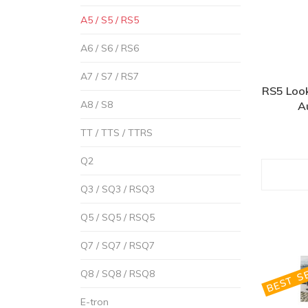
A5 / S5 / RS5
A6 / S6 / RS6
A7 / S7 / RS7
RS5 Look 
A8 / S8
Au
TT / TTS / TTRS
Q2
Q3 / SQ3 / RSQ3
Q5 / SQ5 / RSQ5
Q7 / SQ7 / RSQ7
BEST SE
Q8 / SQ8 / RSQ8
E-tron