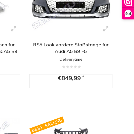
9,4
en für
RS5 Look vordere Stoßstange für
 & A5 B9
Audi A5 B9 F5
Deliverytime
€849,99
*
BEST SELLER!