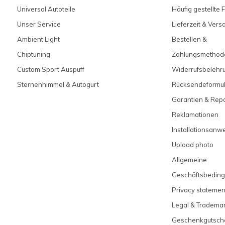
Universal Autoteile
Häufig gestellte 
Unser Service
Lieferzeit & Ver
Ambient Light
Bestellen &
Chiptuning
Zahlungsmethod
Custom Sport Auspuff
Widerrufsbelehr
Sternenhimmel & Autogurt
Rücksendeformul
Garantien & Rep
Reklamationen
Installationsanw
Upload photo
Allgemeine
Geschäftsbedin
Privacy statemen
Legal & Tradema
Geschenkgutsch