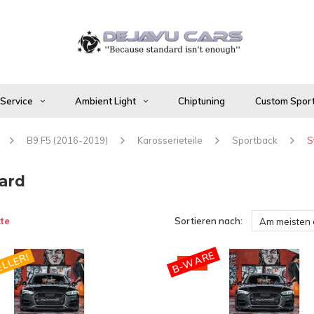
 Service
Ambient Light
Chiptuning
Custom Sport
B9 F5 (2016-2019)
Karosserieteile
Sportback
S
ard
te
Sortieren nach:
Am meisten
B-WARE
LLER!
-40%