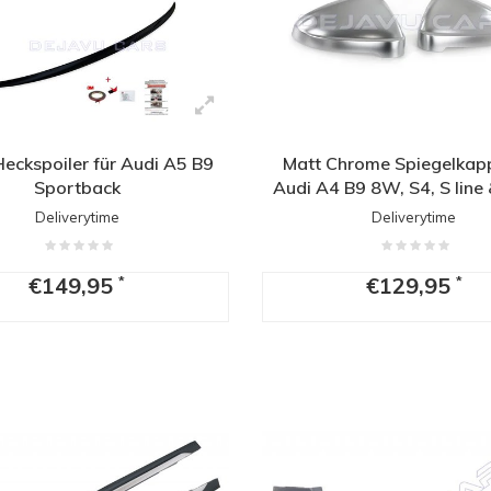
Heckspoiler für Audi A5 B9
Matt Chrome Spiegelkapp
Sportback
Audi A4 B9 8W, S4, S line
F5, S5, S line
Deliverytime
Deliverytime
€149,95
€129,95
*
*