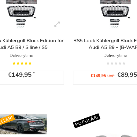
Kühlergrill Black Edition für
RS5 Look Kühlergrill Black E
di A5 B9 / S line / S5
Audi A5 B9 - (B-WA
Deliverytime
Deliverytime
€149,95
€89,9
*
€149,95
UVP
POPULÄR!
LLER!