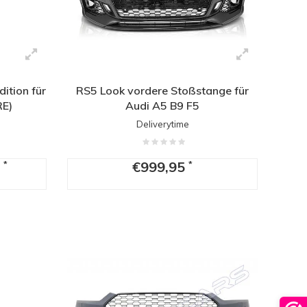
dition für
RS5 Look vordere Stoßstange für
RE)
Audi A5 B9 F5
Deliverytime
5
€999,95
*
*