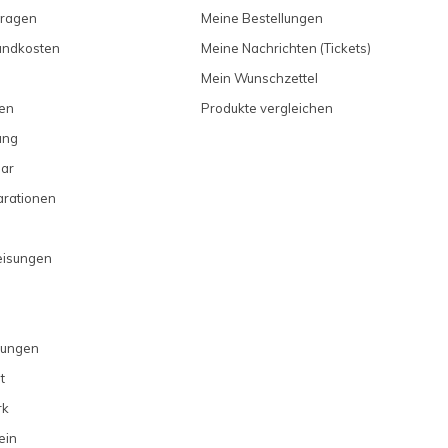
Fragen
Meine Bestellungen
sandkosten
Meine Nachrichten (Tickets)
Mein Wunschzettel
en
Produkte vergleichen
ung
ar
arationen
eisungen
gungen
t
rk
ein