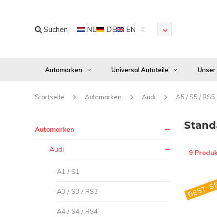
Suchen
NL
DE
EN
€
Automarken
Universal Autoteile
Unser
Startseite
Automarken
Audi
A5 / S5 / RS5
Stand
Automarken
Audi
9 Produk
A1 / S1
BEST SE
A3 / S3 / RS3
A4 / S4 / RS4