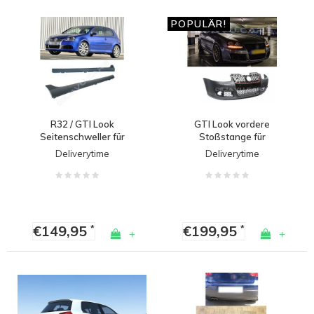
POPULÄR!
R32 / GTI Look
GTI Look vordere
Seitenschweller für
Stoßstange für
Volkswagen Golf 5
Volkswagen Golf 5
Deliverytime
Deliverytime
€149,95
€199,95
*
*
+
+