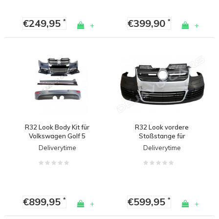
€249,95
€399,90
*
*
+
+
R32 Look Body Kit für
R32 Look vordere
Volkswagen Golf 5
Stoßstange für
Volkswagen Golf 5
Deliverytime
Deliverytime
€899,95
€599,95
*
*
+
+