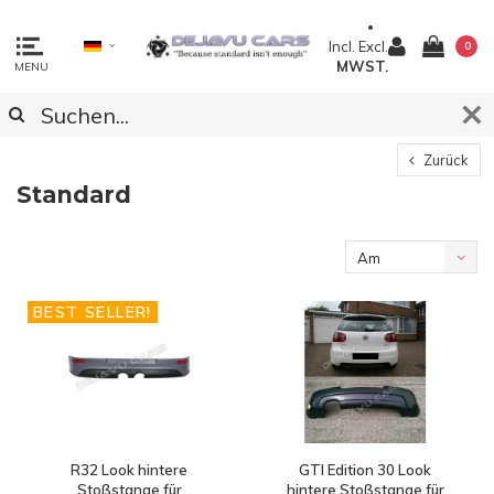
Incl.
Excl.
0
MWST.
MENU
Zurück
Standard
Am
meisten
BEST SELLER!
angesehen
R32 Look hintere
GTI Edition 30 Look
Stoßstange für
hintere Stoßstange für