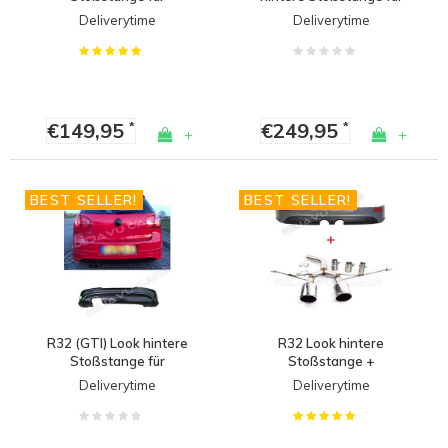
Volkswagen Golf 5 / GTI
Volkswagen Golf 5
Deliverytime
Deliverytime
/ R32
€149,95
€249,95
*
*
+
+
BEST SELLER!
BEST SELLER!
R32 (GTI) Look hintere
R32 Look hintere
Stoßstange für
Stoßstange +
Volkswagen Golf 5
Sportauspuff für
Deliverytime
Deliverytime
Volkswagen Golf 5