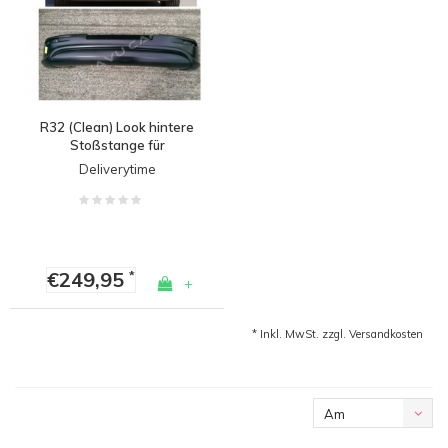
R32 (Clean) Look hintere
Stoßstange für
Volkswagen Golf 5
Deliverytime
€249,95
*
+
* Inkl. MwSt. zzgl.
Versandkosten
Am
meisten