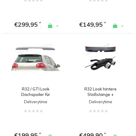
€299,95
€149,95
*
*
+
+
R32 / GTI Look
R32 Look hintere
Dachspoiler für
Stoßstange +
Volkswagen Golf 5
Sportauspuff für
Deliverytime
Deliverytime
Volkswagen Golf 5
€199,95
€499,90
*
*