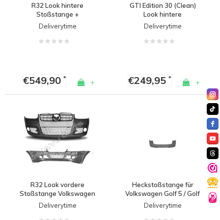
R32 Look hintere
GTI Edition 30 (Clean)
Stoßstange +
Look hintere
Sportauspuff für
Stoßstange für
Deliverytime
Deliverytime
Volkswagen Golf 5
Volkswagen Golf 5
€549,90
€249,95
*
*
+
+
R32 Look vordere
Heckstoßstange für
Stoßstange Volkswagen
Volkswagen Golf 5 / Golf
Golf 5
5 GTI
Deliverytime
Deliverytime