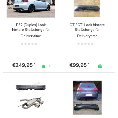
R32 (Duplex) Look
GT / GTI Look hintere
hintere Stoßstange für
Stoßstange für
Volkswagen Golf 5
Volkswagen Golf 5
Deliverytime
Deliverytime
€249,95
€99,95
*
*
+
+