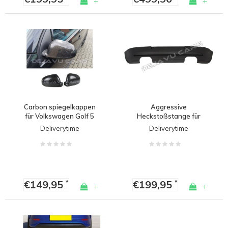
+
+
Carbon spiegelkappen
Aggressive
für Volkswagen Golf 5
Heckstoßstange für
Volkswagen Golf 5
Deliverytime
Deliverytime
€149,95
€199,95
*
*
+
+