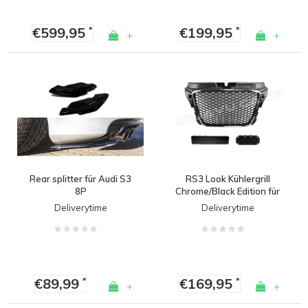
€599,95
€199,95
*
*
+
+
Rear splitter für Audi S3
RS3 Look Kühlergrill
8P
Chrome/Black Edition für
Audi A3 8P
Deliverytime
Deliverytime
€89,99
€169,95
*
*
+
+