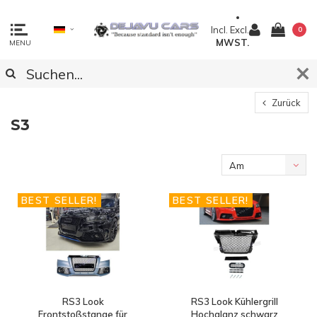
Incl.
Excl.
0
MWST.
MENU
Zurück
S3
Am
meisten
BEST SELLER!
BEST SELLER!
angesehen
RS3 Look
RS3 Look Kühlergrill
Frontstoßstange für
Hochglanz schwarz