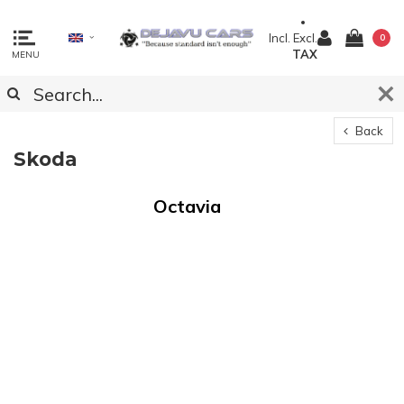
Incl.
Excl.
0
TAX
MENU
Back
Skoda
Octavia