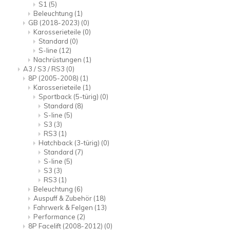
S1
(5)
Beleuchtung
(1)
GB (2018-2023)
(0)
Karosserieteile
(0)
Standard
(0)
S-line
(12)
Nachrüstungen
(1)
A3 / S3 / RS3
(0)
8P (2005-2008)
(1)
Karosserieteile
(1)
Sportback (5-türig)
(0)
Standard
(8)
S-line
(5)
S3
(3)
RS3
(1)
Hatchback (3-türig)
(0)
Standard
(7)
S-line
(5)
S3
(3)
RS3
(1)
Beleuchtung
(6)
Auspuff & Zubehör
(18)
Fahrwerk & Felgen
(13)
Performance
(2)
8P Facelift (2008-2012)
(0)