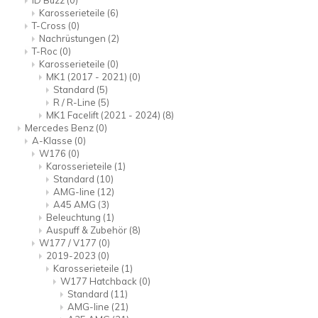
ID Buzz
(0)
Karosserieteile
(6)
T-Cross
(0)
Nachrüstungen
(2)
T-Roc
(0)
Karosserieteile
(0)
MK1 (2017 - 2021)
(0)
Standard
(5)
R / R-Line
(5)
MK1 Facelift (2021 - 2024)
(8)
Mercedes Benz
(0)
A-Klasse
(0)
W176
(0)
Karosserieteile
(1)
Standard
(10)
AMG-line
(12)
A45 AMG
(3)
Beleuchtung
(1)
Auspuff & Zubehör
(8)
W177 / V177
(0)
2019-2023
(0)
Karosserieteile
(1)
W177 Hatchback
(0)
Standard
(11)
AMG-line
(21)