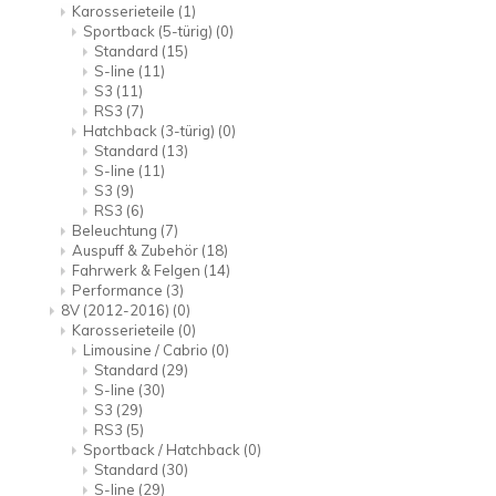
Karosserieteile
(1)
Sportback (5-türig)
(0)
Standard
(15)
S-line
(11)
S3
(11)
RS3
(7)
Hatchback (3-türig)
(0)
Standard
(13)
S-line
(11)
S3
(9)
RS3
(6)
Beleuchtung
(7)
Auspuff & Zubehör
(18)
Fahrwerk & Felgen
(14)
Performance
(3)
8V (2012-2016)
(0)
Karosserieteile
(0)
Limousine / Cabrio
(0)
Standard
(29)
S-line
(30)
S3
(29)
RS3
(5)
Sportback / Hatchback
(0)
Standard
(30)
S-line
(29)