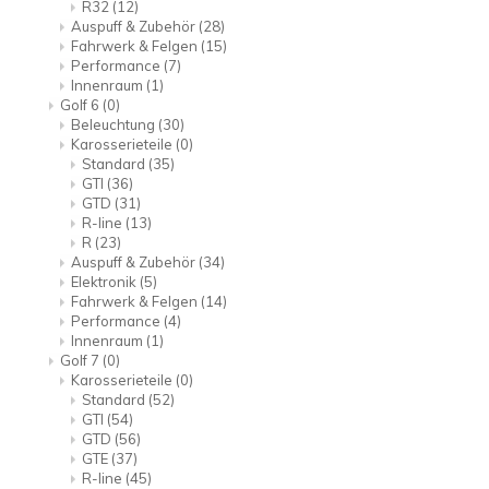
R32
(12)
Auspuff & Zubehör
(28)
Fahrwerk & Felgen
(15)
Performance
(7)
Innenraum
(1)
Golf 6
(0)
Beleuchtung
(30)
Karosserieteile
(0)
Standard
(35)
GTI
(36)
GTD
(31)
R-line
(13)
R
(23)
Auspuff & Zubehör
(34)
Elektronik
(5)
Fahrwerk & Felgen
(14)
Performance
(4)
Innenraum
(1)
Golf 7
(0)
Karosserieteile
(0)
Standard
(52)
GTI
(54)
GTD
(56)
GTE
(37)
R-line
(45)