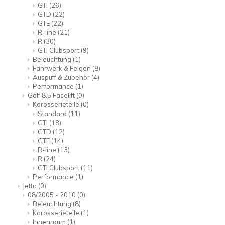
GTI
(26)
GTD
(22)
GTE
(22)
R-line
(21)
R
(30)
GTI Clubsport
(9)
Beleuchtung
(1)
Fahrwerk & Felgen
(8)
Auspuff & Zubehör
(4)
Performance
(1)
Golf 8.5 Facelift
(0)
Karosserieteile
(0)
Standard
(11)
GTI
(18)
GTD
(12)
GTE
(14)
R-line
(13)
R
(24)
GTI Clubsport
(11)
Performance
(1)
Jetta
(0)
08/2005 - 2010
(0)
Beleuchtung
(8)
Karosserieteile
(1)
Innenraum
(1)