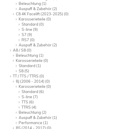
Beleuchtung
(1)
Auspuff & Zubehör
(2)
C8 4K Facelift (2023-2025)
(0)
Karosserieteile
(0)
Standard
(0)
S-line
(9)
S7
(9)
RS7
(0)
Auspuff & Zubehör
(2)
A8 / S8
(0)
Beleuchtung
(1)
Karosserieteile
(0)
Standard
(1)
S8
(5)
TT / TTS / TTRS
(0)
8J (2006 - 2014)
(0)
Karosserieteile
(0)
Standard
(6)
S-line
(7)
TTS
(6)
TTRS
(4)
Beleuchtung
(2)
Auspuff & Zubehör
(1)
Performance
(1)
8S (2014 - 2017)
(0)