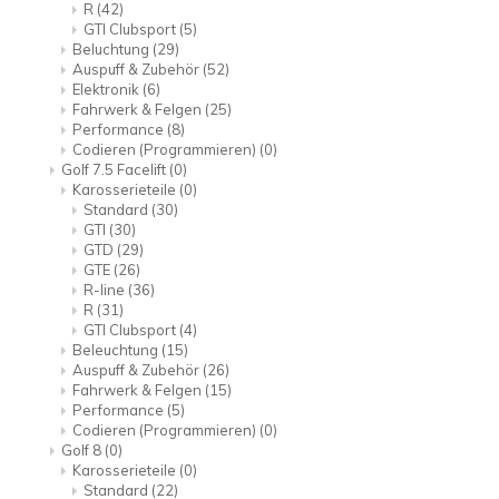
R
(42)
GTI Clubsport
(5)
Beluchtung
(29)
Auspuff & Zubehör
(52)
Elektronik
(6)
Fahrwerk & Felgen
(25)
Performance
(8)
Codieren (Programmieren)
(0)
Golf 7.5 Facelift
(0)
Karosserieteile
(0)
Standard
(30)
GTI
(30)
GTD
(29)
GTE
(26)
R-line
(36)
R
(31)
GTI Clubsport
(4)
Beleuchtung
(15)
Auspuff & Zubehör
(26)
Fahrwerk & Felgen
(15)
Performance
(5)
Codieren (Programmieren)
(0)
Golf 8
(0)
Karosserieteile
(0)
Standard
(22)