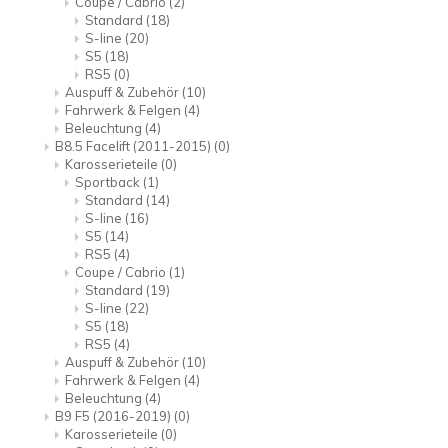
Coupe / Cabrio
(2)
Standard
(18)
S-line
(20)
S5
(18)
RS5
(0)
Auspuff & Zubehör
(10)
Fahrwerk & Felgen
(4)
Beleuchtung
(4)
B8.5 Facelift (2011-2015)
(0)
Karosserieteile
(0)
Sportback
(1)
Standard
(14)
S-line
(16)
S5
(14)
RS5
(4)
Coupe / Cabrio
(1)
Standard
(19)
S-line
(22)
S5
(18)
RS5
(4)
Auspuff & Zubehör
(10)
Fahrwerk & Felgen
(4)
Beleuchtung
(4)
B9 F5 (2016-2019)
(0)
Karosserieteile
(0)