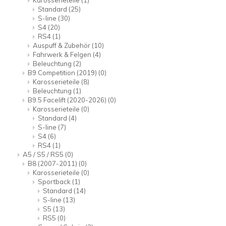
Karosserieteile
(1)
Standard
(25)
S-line
(30)
S4
(20)
RS4
(1)
Auspuff & Zubehör
(10)
Fahrwerk & Felgen
(4)
Beleuchtung
(2)
B9 Competition (2019)
(0)
Karosserieteile
(8)
Beleuchtung
(1)
B9.5 Facelift (2020-2026)
(0)
Karosserieteile
(0)
Standard
(4)
S-line
(7)
S4
(6)
RS4
(1)
A5 / S5 / RS5
(0)
B8 (2007-2011)
(0)
Karosserieteile
(0)
Sportback
(1)
Standard
(14)
S-line
(13)
S5
(13)
RS5
(0)