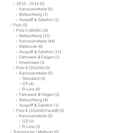
2010 - 2014
(0)
Karosserieteile
(0)
Beleuchtung
(1)
Auspuff & Zubehör
(1)
Polo
(0)
Polo 5 (6R/6C)
(0)
Beleuchtung
(21)
Karosserieteile
(44)
Elektronik
(6)
Auspuff & Zubehör
(11)
Fahrwerk & Felgen
(1)
Innenraum
(3)
Polo 6 (2G/AW)
(0)
Karosserieteile
(0)
Standard
(3)
GTI
(4)
R-Line
(4)
Fahrwerk & Felgen
(2)
Beleuchtung
(4)
Auspuff & Zubehör
(1)
Polo 6 (2G/AW) Facelift
(0)
Karosserieteile
(0)
GTI
(3)
R-Line
(3)
Transporter / Multivan
(0)