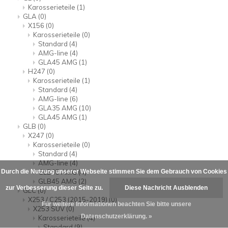
Karosserieteile
(1)
GLA
(0)
X156
(0)
Karosserieteile
(0)
Standard
(4)
AMG-line
(4)
GLA45 AMG
(1)
H247
(0)
Karosserieteile
(1)
Standard
(4)
AMG-line
(6)
GLA35 AMG
(10)
GLA45 AMG
(1)
GLB
(0)
X247
(0)
Karosserieteile
(0)
Standard
(4)
AMG-line
(4)
Durch die Nutzung unserer Webseite stimmen Sie dem Gebrauch von Cookies
GLB35 AMG
(4)
GLB45 AMG
(2)
zur Verbesserung dieser Seite zu.
Diese Nachricht Ausblenden
GLC
(0)
X253 / C253 (2015-2019)
(0)
Für weitere Informationen beachten Sie bitte unsere
X253 SUV
(0)
Datenschutzerklärung. »
Karosserieteile
(4)
Standard
(9)