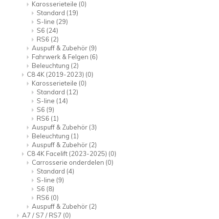
Karosserieteile
(0)
Standard
(19)
S-line
(29)
S6
(24)
RS6
(2)
Auspuff & Zubehör
(9)
Fahrwerk & Felgen
(6)
Beleuchtung
(2)
C8 4K (2019-2023)
(0)
Karosserieteile
(0)
Standard
(12)
S-line
(14)
S6
(9)
RS6
(1)
Auspuff & Zubehör
(3)
Beleuchtung
(1)
Auspuff & Zubehör
(2)
C8 4K Facelift (2023-2025)
(0)
Carrosserie onderdelen
(0)
Standard
(4)
S-line
(9)
S6
(8)
RS6
(0)
Auspuff & Zubehör
(2)
A7 / S7 / RS7
(0)